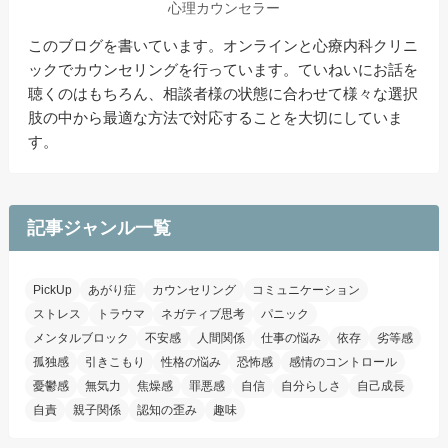
心理カウンセラー
このブログを書いています。
オンラインと心療内科クリニ
ックでカウンセリングを行っています。
ていねいにお話を
聴くのはもちろん、相談者様の状態に合わせて様々な選択
肢の中から最適な方法で対応することを大切にしていま
す。
記事ジャンル一覧
PickUp
あがり症
カウンセリング
コミュニケーション
ストレス
トラウマ
ネガティブ思考
パニック
メンタルブロック
不安感
人間関係
仕事の悩み
依存
劣等感
孤独感
引きこもり
性格の悩み
恐怖感
感情のコントロール
憂鬱感
無気力
焦燥感
罪悪感
自信
自分らしさ
自己成長
自責
親子関係
認知の歪み
趣味