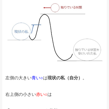
左側の大きい
青い○
は
現状の私（自分）
。
右上側の小さい
赤い○
は