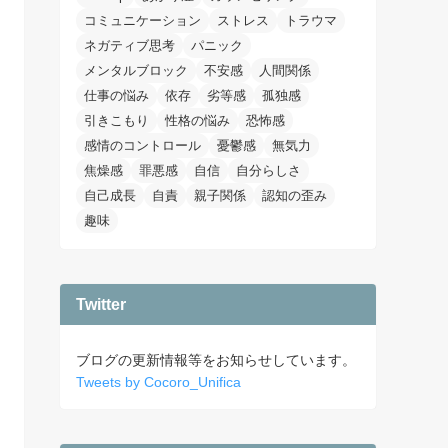
コミュニケーション
ストレス
トラウマ
ネガティブ思考
パニック
メンタルブロック
不安感
人間関係
仕事の悩み
依存
劣等感
孤独感
引きこもり
性格の悩み
恐怖感
感情のコントロール
憂鬱感
無気力
焦燥感
罪悪感
自信
自分らしさ
自己成長
自責
親子関係
認知の歪み
趣味
Twitter
ブログの更新情報等をお知らせしています。
Tweets by Cocoro_Unifica