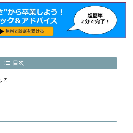
目次
まる