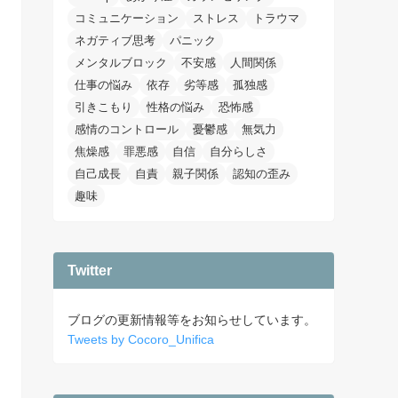
コミュニケーション
ストレス
トラウマ
ネガティブ思考
パニック
メンタルブロック
不安感
人間関係
仕事の悩み
依存
劣等感
孤独感
引きこもり
性格の悩み
恐怖感
感情のコントロール
憂鬱感
無気力
焦燥感
罪悪感
自信
自分らしさ
自己成長
自責
親子関係
認知の歪み
趣味
Twitter
ブログの更新情報等をお知らせしています。
Tweets by Cocoro_Unifica